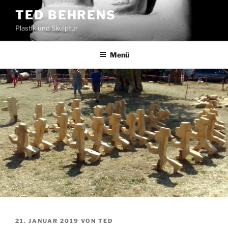
Zum
TED BEHRENS
Inhalt
Plastik und Skulptur
springen
Menü
VERÖFFENTLICHT
21. JANUAR 2019
VON
TED