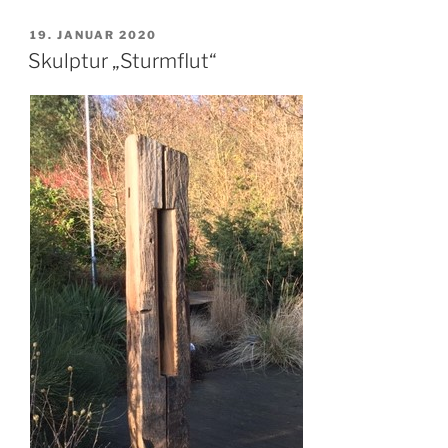
VERÖFFENTLICHT
19. JANUAR 2020
AM
Skulptur „Sturmflut“