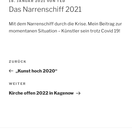
VERÖFFENTLICHT
18. JANUAR 2021
VON
TED
AM
Das Narrenschiff 2021
Mit dem Narrenschiff durch die Krise. Mein Beitrag zur
momentanen Situation – Künstler sein trotz Covid 19!
Beitragsnavigation
Vorheriger
ZURÜCK
Beitrag
„Kunst hoch 2020“
Nächster
WEITER
Beitrag
Kirche offen 2022 in Kagenow