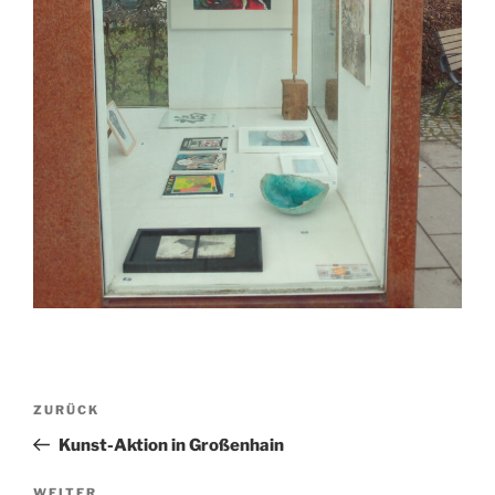
Beitragsnavigation
Vorheriger
ZURÜCK
Beitrag
Kunst-Aktion in Großenhain
WEITER